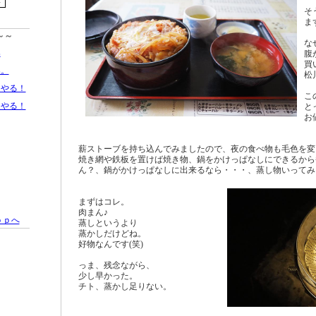
そ
ま
～～
な
換
腹
買
換。
松
、やる！
こ
、やる！
と
お
薪ストーブを持ち込んでみましたので、夜の食べ物も毛色を
焼き網や鉄板を置けば焼き物、鍋をかけっぱなしにできるか
ん？、鍋がかけっぱなしに出来るなら・・・、蒸し物いって
まずはコレ。
肉まん♪
ｏｐへ
蒸しというより
蒸かしだけどね。
好物なんです(笑)
っま、残念ながら、
少し早かった。
チト、蒸かし足りない。