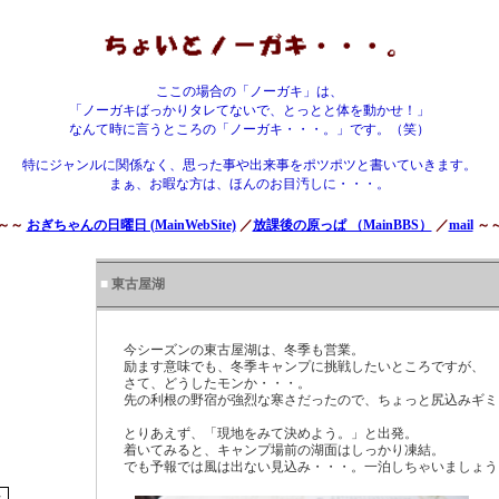
ここの場合の「ノーガキ」は、
「ノーガキばっかりタレてないで、とっとと体を動かせ！」
なんて時に言うところの「ノーガキ・・・。」です。（笑）
特にジャンルに関係なく、思った事や出来事をポツポツと書いていきます。
まぁ、お暇な方は、ほんのお目汚しに・・・。
～～
おぎちゃんの日曜日 (MainWebSite)
／
放課後の原っぱ （MainBBS）
／
mail
～
■
東古屋湖
今シーズンの東古屋湖は、冬季も営業。
励ます意味でも、冬季キャンプに挑戦したいところですが、
さて、どうしたモンか・・・。
先の利根の野宿が強烈な寒さだったので、ちょっと尻込みギミ。
とりあえず、「現地をみて決めよう。」と出発。
着いてみると、キャンプ場前の湖面はしっかり凍結。
でも予報では風は出ない見込み・・・。一泊しちゃいましょう