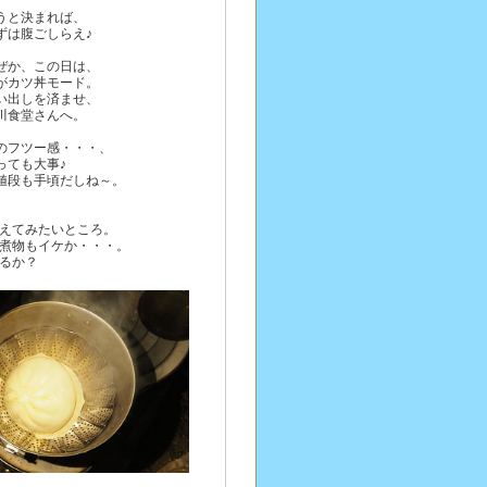
うと決まれば、
ずは腹ごしらえ♪
ぜか、この日は、
がカツ丼モード。
い出しを済ませ、
川食堂さんへ。
のフツー感・・・、
っても大事♪
値段も手頃だしね～。
変えてみたいところ。
ら煮物もイケか・・・。
みるか？