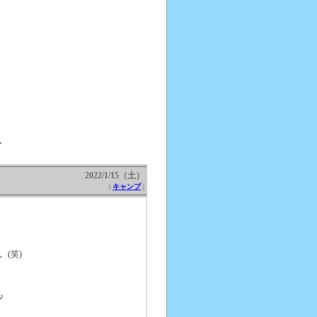
～
2022/1/15（土）
|
キャンプ
|
(笑)
♪