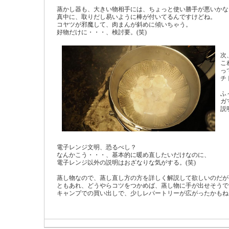
蒸かし器も、大きい物相手には、ちょっと使い勝手が悪いか
真中に、取りだし易いように棒が付いてるんですけどね。
コヤツが邪魔して、肉まんが斜めに傾いちゃう。
好物だけに・・・、検討要。(笑)
次
こ
っ
チ
ふ
ガ
説
電子レンジ文明、恐るべし？
なんかこう・・・、基本的に暖め直したいだけなのに、
電子レンジ以外の説明はおざなりな気がする。(笑)
蒸し物なので、蒸し直し方の方を詳しく解説して欲しいのだ
ともあれ、どうやらコツをつかめば、蒸し物に手が出せそう
キャンプでの買い出しで、少しレパートリーが広がったかも