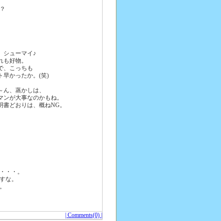
な？
、シューマイ♪
れも好物。
で、こっちも
ト早かったか。(笑)
～ん、蒸かしは、
マンが大事なのかもね。
明書どおりは、概ねNG。
が・・・。
ですな。
ね。
| Comments(0) |