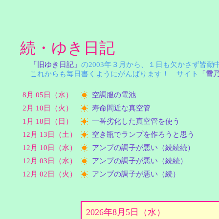
続・ゆき日記
「旧ゆき日記」
の2003年３月から、１日も欠かさず皆
これからも毎日書くようにがんばります！ サイト
「雪
8月 05日（水）
空調服の電池
2月 10日（火）
寿命間近な真空管
1月 18日（日）
一番劣化した真空管を使う
12月 13日（土）
空き瓶でランプを作ろうと思う
12月 10日（水）
アンプの調子が悪い（続続続）
12月 03日（水）
アンプの調子が悪い（続続）
12月 02日（火）
アンプの調子が悪い（続）
2026年8月5日（水）