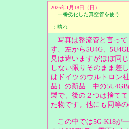
2026年1月18日（日）
一番劣化した真空管を使う
：晴れ
写真は整流管と言って
す。左から5U4G、5U4G
見は違いますがほぼ同じ
しない限りそのまま差し
はドイツのウルトロン社
品）の新品 中の5U4GB
製で、後の２つは捨てて
た物です。他にも同等
この中では5G-K18